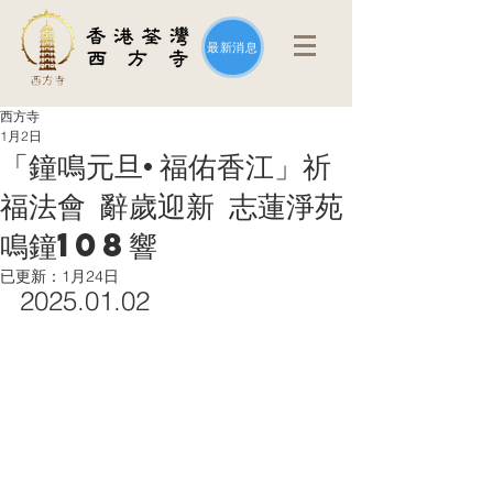
最新消息
西方寺
1月2日
「鐘鳴元旦·福佑香江」祈
福法會 辭歲迎新 志蓮淨苑
鳴鐘108響
已更新：
1月24日
2025.01.02