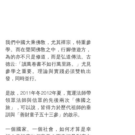
我們中國大乘佛敎，尤其禪宗，特重參
學。而在聲聞佛敎之中，行腳僧遊方，
為的亦不只是修道，而是弘道傳法。古
德云:「讀萬卷書不如行萬里路。」尤見
參學之重要。理論與實踐必須雙軌出
發，同時並行。
是故，2011年冬2012年夏，寬運法師帶
領眾法師與信眾的先後兩次「佛國之
旅」，可以說，皆得力於歷代祖師的垂
訓與「善財童子五十三參」的啟示。
一個國家、一個社會，如何才算是幸