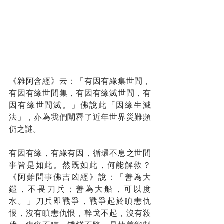
《雜阿含經》云：「有因有緣集世間，
有因有緣世間集，有因有緣滅世間，有
因有緣世間滅。」佛說此「因緣生滅
法」，亦為我們闡釋了近年世界災難頻
仍之謎。
有因有緣，有緣有因，循環不息之世間
事皆是如此。然既如此，何能解救？
《阿難問事佛吉凶經》說：「善為大
鎧，不畏刀兵；善為大船，可以度
水。」刀兵即戰爭，戰爭起於瞋恚仇
恨，沒有瞋恚仇恨，幹戈不起，沒有殺