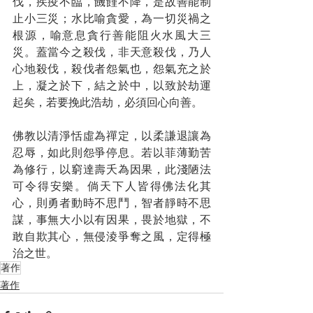
伐，疾疫不臨，饑饉不降，是故善能制
止小三災；水比喻貪愛，為一切災禍之
根源，喻意息貪行善能阻火水風大三
災。蓋當今之殺伐，非天意殺伐，乃人
心地殺伐，殺伐者怨氣也，怨氣充之於
上，凝之於下，結之於中，以致於劫運
起矣，若要挽此浩劫，必須回心向善。
佛教以清淨恬虛為禪定，以柔謙退讓為
忍辱，如此則怨爭停息。若以菲薄勤苦
為修行，以窮達壽夭為因果，此淺陋法
可令得安樂。倘天下人皆得佛法化其
心，則勇者動時不思鬥，智者靜時不思
謀，事無大小以有因果，畏於地獄，不
敢自欺其心，無侵淩爭奪之風，定得極
治之世。
著作
著作