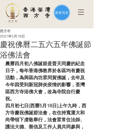
最新消息
西方寺
2021年5月18日
慶祝佛曆二五六五年佛誕節
浴佛法會
農曆四月初八佛誕節是普天同慶的紀念
日子，每年香港佛教界於各區均有慶祝
活動，為與區內坊眾同賀佛誕，去年及
今年因受到新冠肺炎疫情的影響，荃灣
區西方寺浴佛大會，改為寺院自行慶
祝。
四月初七日(西曆5月18日)上午九時，西
方寺慶祝佛誕節法會，在住持寬運大和
尚帶領下虔敬舉行，法會眾常住法師、
護法大德、善信及工作人員共同參與，