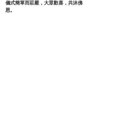
儀式簡單而莊嚴，大眾歡喜，共沐佛
恩。