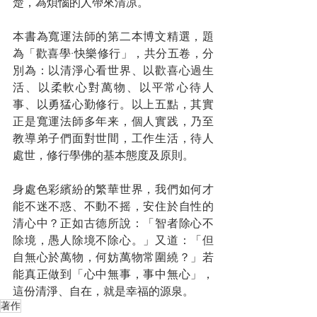
楚，為煩惱的人帶來清凉。
本書為寬運法師的第二本博文精選，題
為「歡喜學·快樂修行」，共分五卷，分
別為：以清淨心看世界、以歡喜心過生
活、以柔軟心對萬物、以平常心待人
事、以勇猛心勤修行。以上五點，其實
正是寬運法師多年来，個人實践，乃至
教導弟子們面對世間，工作生活，待人
處世，修行學佛的基本態度及原則。
身處色彩繽紛的繁華世界，我們如何才
能不迷不惑、不動不摇，安住於自性的
清心中？正如古德所說：「智者除心不
除境，愚人除境不除心。」又道：「但
自無心於萬物，何妨萬物常圍繞？」若
能真正做到「心中無事，事中無心」，
這份清淨、自在，就是幸福的源泉。
著作