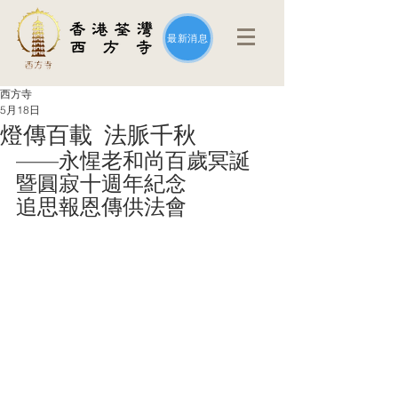
最新消息
西方寺
5月18日
燈傳百載 法脈千秋
——永惺老和尚百歲冥誕
暨圓寂十週年紀念
追思報恩傳供法會