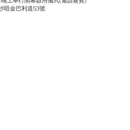
            於13日晚上舉行開幕啟用儀式(邀請嘉賓)
沙咀金巴利道53號