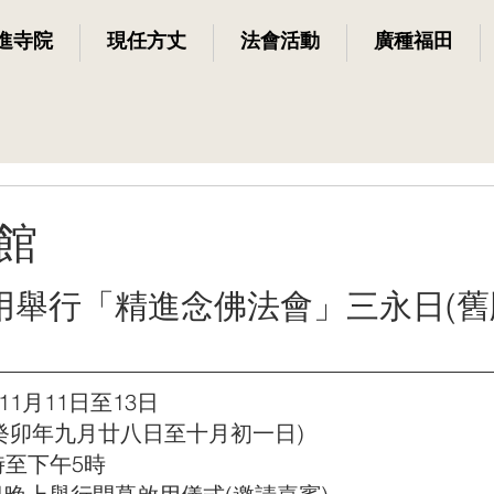
進寺院
現任方丈
法會活動
廣種福田
館
用舉行「精進念佛法會」三永日(舊
11月11日至13日
            (農曆癸卯年九月廿八日至十月初一日)
時至下午5時