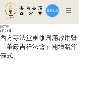
最新消息
西方寺
6月28日
西方寺法堂重修圓滿啟用暨
「華嚴吉祥法會」開壇灑淨
儀式