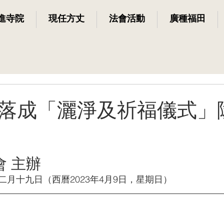
進寺院
現任方丈
法會活動
廣種福田
落成「灑淨及祈福儀式」
 主辦
月十九日（西曆2023年4月9日，星期日）