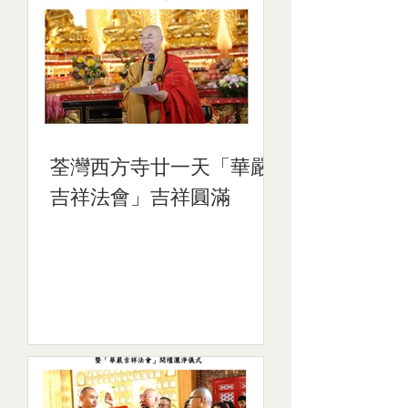
荃灣西方寺廿一天「華嚴
吉祥法會」吉祥圓滿