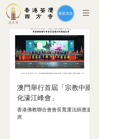
最新消息
澳門舉行首屆「宗教中國
化濠江峰會」
香港佛教聯合會會長寬運法師應邀出
席