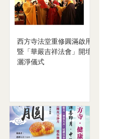
西方寺法堂重修圓滿啟用
暨「華嚴吉祥法會」開壇
灑淨儀式