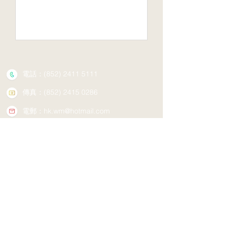
好她的病，她最終確年紀輕輕的就離
開人世了，請師父指點迷津，就像淨
空法師說的一心念佛病就會好，這屬
不屬於迷信思想呢？
電話：(852)
2411 5111
傳真：(852)
2415 0286
電郵：
hk.wm@hotmail.com
地址：新界荃灣老圍村三疊潭
開放時間：每天上午九時至下午五時
關注西方寺微信公眾號