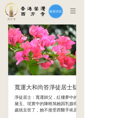
最新消息
寬運大和尚答淨徒居士疑
淨徒居士：寬運師父，紅樓夢中的林
黛玉、現實中的陳曉旭她因乳腺癌42
歲就去世了，她不接受西醫手術及化
療，相信淨空法師認為的佛主可以醫