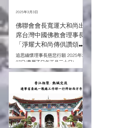
2025年3月3日
佛聯會會長寬運大和尚出
席台灣中國佛教會理事長
「淨耀大和尚傳供讚頌大
典」
追思緬懷理事長慈悲行願 2025年2月
27日(農曆乙巳年正月三十日)