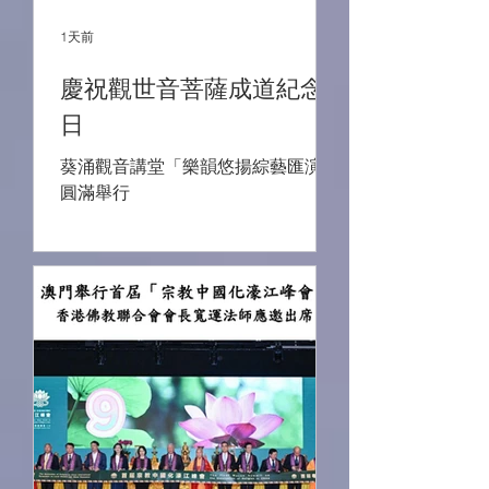
1天前
慶祝觀世音菩薩成道紀念
日
葵涌觀音講堂「樂韻悠揚綜藝匯演」
圓滿舉行