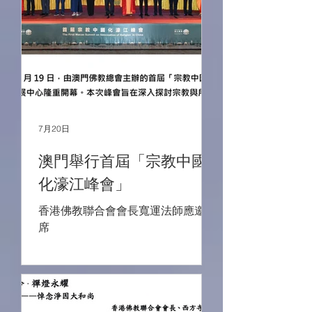
7月20日
澳門舉行首屆「宗教中國
化濠江峰會」
香港佛教聯合會會長寬運法師應邀出
席