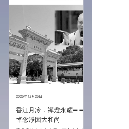
2025年12月25日
香江月冷．禪燈永耀——
悼念淨因大和尚