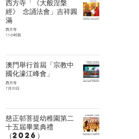
西方寺「《大般涅槃
經》 念誦法會」吉祥圓
滿
西方寺
11小时前
澳門舉行首屆「宗教中
國化濠江峰會」
西方寺
7月20日
慈正邨菩提幼稚園第二
十五屆畢業典禮
（2026）