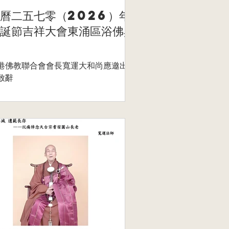
曆二五七零（2026）年
誕節吉祥大會東涌區浴佛典
港佛教聯合會會長寬運大和尚應邀出席
致辭