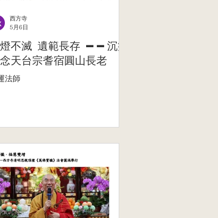
西方寺
5月6日
燈不滅 遺範長存 ——沉痛
念天台宗耆宿圓山長老
運法師