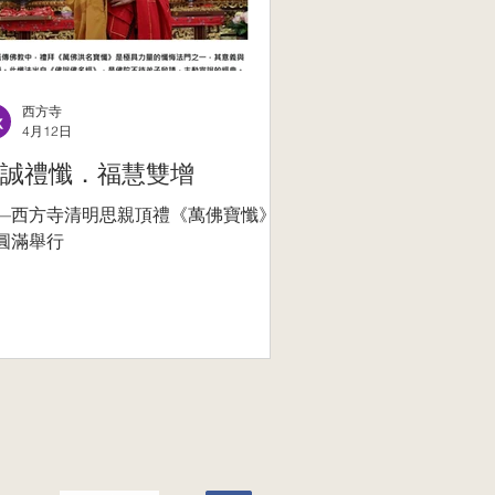
西方寺
4月12日
誠禮懺．福慧雙增
—西方寺清明思親頂禮《萬佛寶懺》法
圓滿舉行