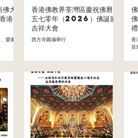
浴佛大
香港佛教界荃灣區慶祝佛曆二
佛
香港」
五七零年（2026）佛誕節
佛
吉祥大會
禮
己、愛家
西方寺圓滿舉行
香
並