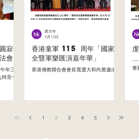
西方寺
4月13日
圓寂十
香港童軍 115 周年「國家安
虔
法會
全暨軍樂匯演嘉年華」
—
會
丙午年三月
香港佛教聯合會會長寬運大和尚應邀出席
九時至十
1
2
3
4
5