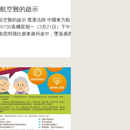
航空難的啟示
航空難的啟示 寬運法師 中國東方航空
U5735客機星期一（3月21日）下午從
南昆明飛往廣東廣州途中，墜落廣西梧
藤縣琅南鎮莫埌村附近山谷。機上當時
有132人，其中旅客123人、機組9人。
局出動超過2000救援人員加緊搜救、
找生命跡象。...