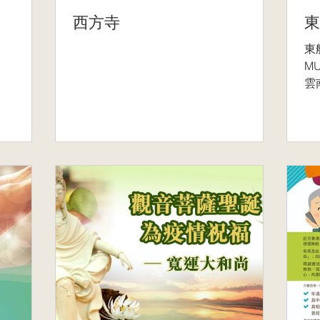
西方寺
東
東
M
雲
州
載
當
尋