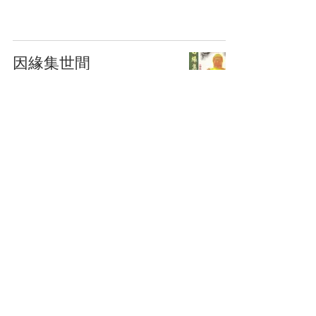
因緣集世間
西方寺
2021年1月4日
39
/
45
電話：(852)
2411 5111
傳真：(852)
2415 0286
電郵：
hk.wm@hotmail.com
地址：新界荃灣老圍村三疊潭