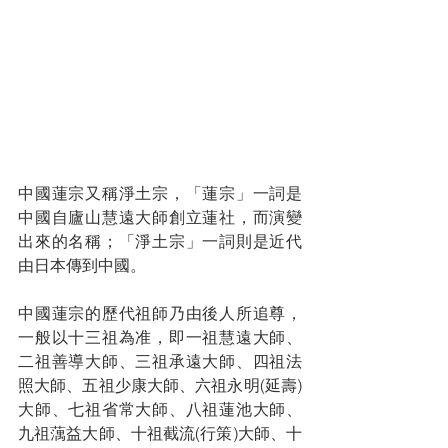
中國蓮宗又稱淨土宗，「蓮宗」一詞是
中國自廬山慧遠大師創立蓮社，而演變
出來的名稱；「淨土宗」一詞則是近代
由日本傳到中國。
中國蓮宗的歷代祖師乃由後人所追尊，
一般以十三祖為准，即一祖慧遠大師、
二祖善導大師、三祖承遠大師、四祖法
照大師、五祖少康大師、六祖永明(延壽)
大師、七祖省常大師、八祖蓮池大師、
九祖蕅益大師、十祖截流(行策)大師、十