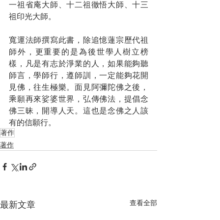
一祖省庵大師、十二祖徹悟大師、十三
祖印光大師。
寬運法師撰寫此書，除追憶蓮宗歷代祖
師外，更重要的是為後世學人樹立榜
樣，凡是有志於淨業的人，如果能夠聽
師言，學師行，遵師訓，一定能夠花開
見佛，往生極樂。面見阿彌陀佛之後，
乘願再來娑婆世界，弘傳佛法，提倡念
佛三昧，開導人天。這也是念佛之人該
有的信願行。
著作
著作
查看全部
最新文章