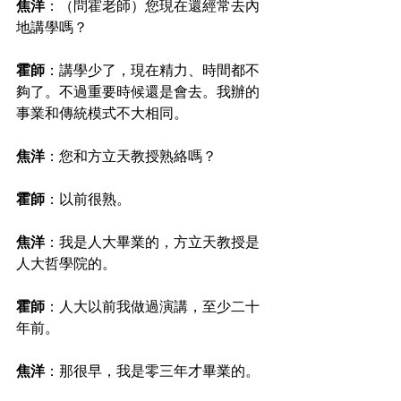
焦洋
：（問霍老師）您現在還經常去內
地講學嗎？
霍師
：講學少了，現在精力、時間都不
夠了。不過重要時候還是會去。我辦的
事業和傳統模式不大相同。
焦洋
：您和方立天教授熟絡嗎？
霍師
：以前很熟。
焦洋
：我是人大畢業的，方立天教授是
人大哲學院的。
霍師
：人大以前我做過演講，至少二十
年前。
焦洋
：那很早，我是零三年才畢業的。