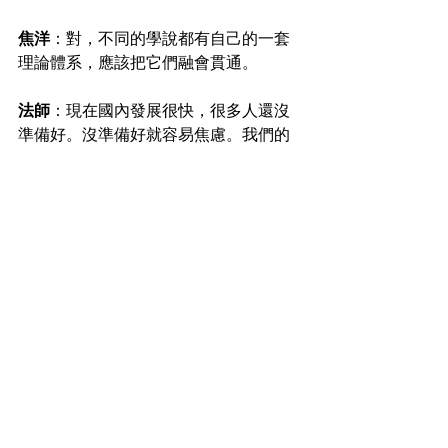
焦洋
：對，不同的學說都有自己的一套
理論體系，應該把它們融會貫通。
法師
：現在國內發展很快，很多人還沒
準備好。沒準備好就容易焦慮。我們的
煩惱也是來自比較。我們需要的很少，
想要的太多。我們一比較就煩惱。如果
需要和想要達到平衡，我們就沒有焦慮
問題了。
焦洋
：這是很難做到的。
霍師
：所以這就是為甚麼我這二十五年
放下了佛學、易經、禪學，專門做教育
的原因，因為很難嘛。
焦洋
：「喜耀」是甚麼意思？照耀嗎？