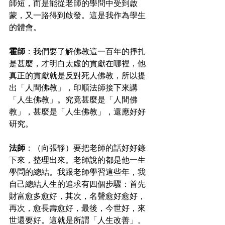
師短，而是能從老師的學問中受到啟
蒙，又一路得到啟發。這是我作為學生
的體會。
霍師
：我們要了解佛教這一百年的掙扎
是甚麼，才明白太虛的貢獻在哪裡，他
真正的貢獻就是反對死人佛教，所以提
出「人間佛教」，印順法師接下來講
「人生佛教」。究竟甚麼是「人間佛
教」，甚麼是「人生佛教」，還應好好
研究。
法師
：（向張靜）要把老師的話好好錄
下來，整理出來。老師說的都是他一生
學問的總結。我跟老師學習這些年，我
自己總結人生的追求有四個步驟：首先
財富愈多愈好，其次，名聲愈好愈好，
再次，愈長壽愈好，最後，今世好，來
世還要好。這就是所謂「人生改善」。