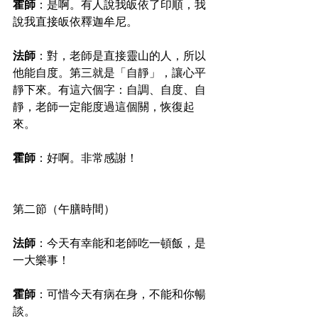
霍師
：是啊。有人說我皈依了印順，我
說我直接皈依釋迦牟尼。
法師
：對，老師是直接靈山的人，所以
他能自度。第三就是「自靜」，讓心平
靜下來。有這六個字：自調、自度、自
靜，老師一定能度過這個關，恢復起
來。
霍師
：好啊。非常感謝！
第二節（午膳時間）
法師
：今天有幸能和老師吃一頓飯，是
一大樂事！
霍師
：可惜今天有病在身，不能和你暢
談。