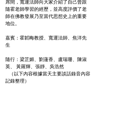
席間，寬運法師向大家介紹了自己曾跟
隨霍老師學習的經歷，並高度評價了老
師在佛教發展乃至當代思想史上的重要
地位。
嘉賓：霍韜晦教授、寬運法師、焦洋先
生
隨行：梁芷媚、劉蓮香、盧瑞珊、陳淑
英、 黃羅輝、張靜、吳浩然
  （以下內容根據當天主要談話錄音內容
記錄整理）