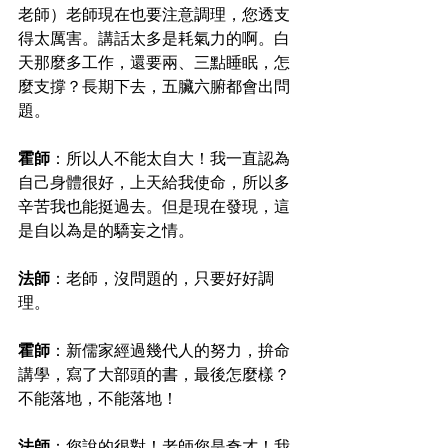
老師）老師現在也要注意調理，您透支
得太厲害。講話太多是耗氣力的啊。白
天那麼多工作，還要兩、三點睡眠，怎
麼支撐？長期下去，五臟六腑都會出問
題。
霍師
：所以人不能太自大！我一直認為
自己身體很好，上天給我使命，所以多
辛苦我也能挺過去。但是現在發現，這
是自以為是的驕妄之情。
法師
：老師，沒問題的，只要好好調
理。
霍師
：新儒家經過幾代人的努力，拚命
講學，寫了大部頭的書，最後怎麼樣？
不能落地，不能落地！
法師
：您說的很對！老師您是奇才！我