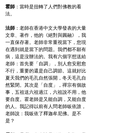
霍師
：當時是扭轉了人們對佛教的看
法。
法師
：老師在香港中文大學發表的大量
文章、著作，他的《絕對與圓融》，我
一直保存著。老師非常重視當下，您現
在遇到就是當下的問題。我們都不願有
病，這是沒辦法的。我有六個字想送給
老師：首先要「自調」，別人愈安慰愈
不行，重要的還是自己調節。這就好比
夏天我們的毛孔自然張開，冬天毛孔自
然緊閉。其次是「自度」，禪宗有個故
事，五祖送六祖過江，六祖說不用，他
要自度。霍老師是又能自調，又能自度
的人。我記得以前有人問老師皈依誰，
老師說：我皈依了釋迦牟尼佛。是不
是？