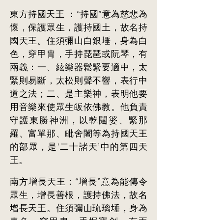
東方持國天王 ：“持國”意為慈悲為
懷，保護眾生，護持國土，故名持
國天王。住須彌山白銀埵，身為白
色，穿甲胄，手持琵琶或阮琴，有
兩義：一、絃樂器鬆緊要適中，太
緊則易斷，太松則聲不響，表行中
道之法；二、是主樂神，表明他要
用音樂來使眾生皈依佛教。他負責
守護東勝神洲，以乾闥婆、緊那
羅、富單那、毗舍闍等為持國天王
的部眾，是‘二十諸天’中的第四天
王。
南方增長天王：“增長”意為能傳令
眾生，增長善根，護持佛法，故名
增長天王。住須彌山琉璃埵，身為