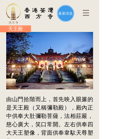
最新消息
天王殿
由山門拾階而上，首先映入眼簾的
是天王殿（又稱彌勒殿），殿內正
中供奉大肚彌勒菩薩，法相莊嚴，
慈心廣大，笑口常開。左右供奉四
大天王塑像，背面供奉韋馱天尊塑