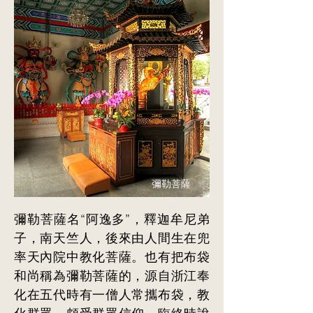
彌勒菩薩
彌勒菩薩名“阿逸多”，釋迦牟尼弟
子，南天竺人，後來由人間生在兜
率天內院中教化菩薩。也有把布袋
和尚稱為彌勒菩薩的，源自浙江奉
化在五代時有一僧人常攜布袋，教