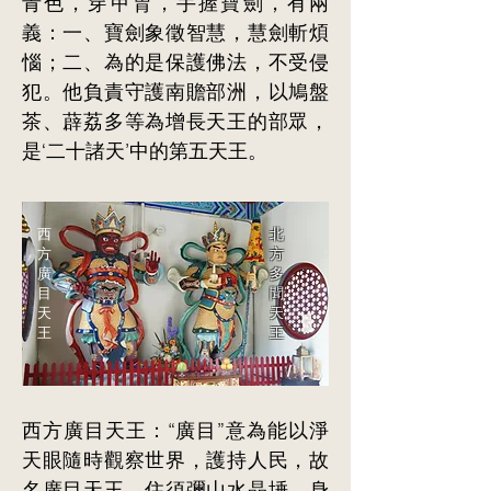
青色，穿甲胄，手握寶劍，有兩
義：一、寶劍象徵智慧，慧劍斬煩
惱；二、為的是保護佛法，不受侵
犯。他負責守護南贍部洲，以鳩盤
茶、薜荔多等為增長天王的部眾，
是‘二十諸天’中的第五天王。
西
北
方
方
廣
多
目
聞
天
天
王
王
西方廣目天王：“廣目”意為能以淨
天眼隨時觀察世界，護持人民，故
名廣目天王。住須彌山水晶埵，身