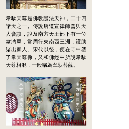
韋馱天尊是佛教護法天神，二十四
諸天之一。傳說唐道宣律師曾與天
人會談，說及南方天王部下有一位
韋將軍，常周行東南西三洲，護助
諸出家人。宋代以後，便在寺中塑
了韋天尊像，又和佛經中所說韋馱
天尊相混，一般稱為韋馱菩薩。
東
南
方
方
持
增
國
長
天
天
王
王