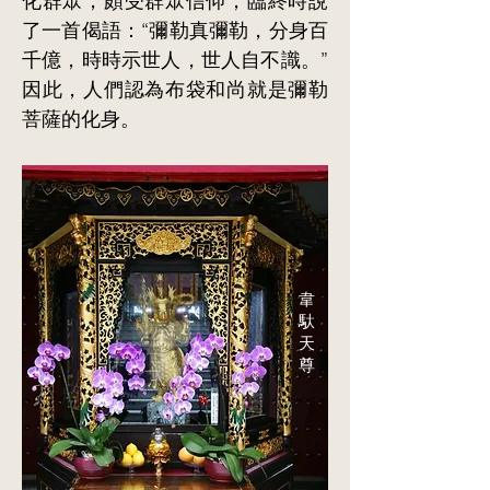
化群眾，頗受群眾信仰，臨終時說
了一首偈語：“彌勒真彌勒，分身百
千億，時時示世人，世人自不識。”
因此，人們認為布袋和尚就是彌勒
菩薩的化身。
韋
馱
天
尊