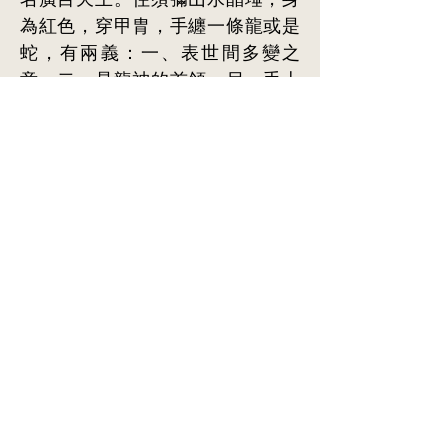
為紅色，穿甲胄，手纏一條龍或是
蛇，有兩義：一、表世間多變之
意，二、是龍神的首領。另一手上
拿著寶珠，表內心不變之意。他負
責守護西牛賀洲，以龍王等為廣目
天王的部眾，是‘二十諸天’中的第六
天王。
北方多聞天王：又名毗沙門，“多
聞”意為頗精通佛法，以福、德聞于
四方。住須彌山黃金埵，身為綠
色，穿甲胄，左手臥銀鼠，右持寶
傘（或作寶幡），有兩義：一：傘
蓋代表要保護自己的內心不受外面
環境染汙；二、用以遮蔽世間，避
免魔神危害，以護持人民財富。又